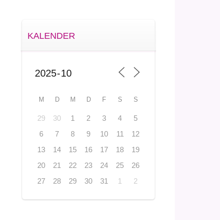
KALENDER
M
D
M
D
F
S
S
29
30
1
2
3
4
5
6
7
8
9
10
11
12
13
14
15
16
17
18
19
20
21
22
23
24
25
26
27
28
29
30
31
1
2