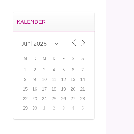
KALENDER
M
D
M
D
F
S
S
1
2
3
4
5
6
7
8
9
10
11
12
13
14
15
16
17
18
19
20
21
22
23
24
25
26
27
28
29
30
1
2
3
4
5