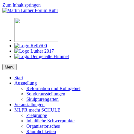
Zum Inhalt springen
Martin Luther Forum Ruhr
Reformation, Ruhrgebiet, Kultur
Menü
Start
Ausstellung
Reformation und Ruhrgebiet
Sonderausstellungen
Skulpturengarten
Veranstaltungen
MLFR macht SCHULE
Zielgruppe
Inhaltliche Schwerpunkte
Organisatorisches
Räumlichkeiten