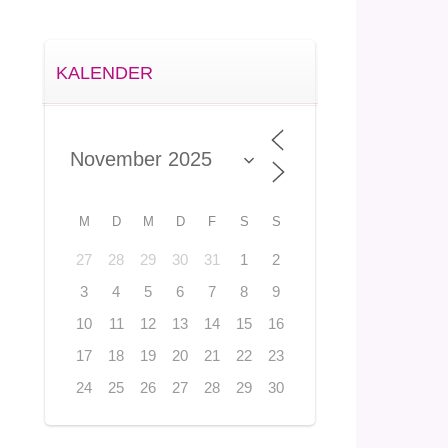
KALENDER
M
D
M
D
F
S
S
27
28
29
30
31
1
2
3
4
5
6
7
8
9
10
11
12
13
14
15
16
17
18
19
20
21
22
23
24
25
26
27
28
29
30