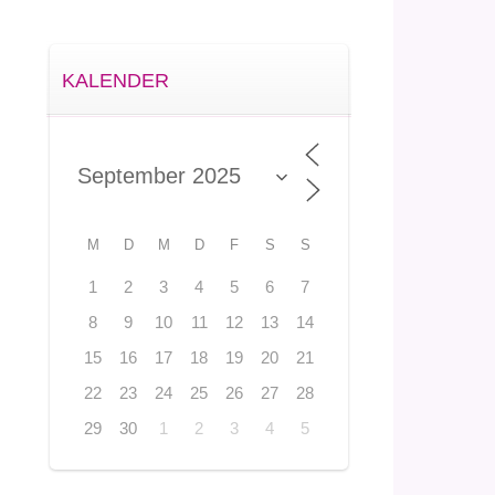
KALENDER
M
D
M
D
F
S
S
1
2
3
4
5
6
7
8
9
10
11
12
13
14
15
16
17
18
19
20
21
22
23
24
25
26
27
28
29
30
1
2
3
4
5