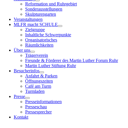
Untermenü
Reformation und Ruhrgebiet
anzeigen
Sonderausstellungen
Skulpturengarten
Veranstaltungen
MLFR macht SCHULE
Untermenü
Zielgruppe
anzeigen
Inhaltliche Schwerpunkte
Organisatorisches
Räumlichkeiten
Über uns
Untermenü
Trägerverein
anzeigen
Freunde & Förderer des Martin Luther Forum Ruhr
Martin Luther Stiftung Ruhr
Besucherinfos
Untermenü
Anfahrt & Parken
anzeigen
Öffnungszeiten
Café am Turm
Turmladen
Presse
Untermenü
Presseinformationen
anzeigen
Presseschau
Pressesprecher
Kontakt