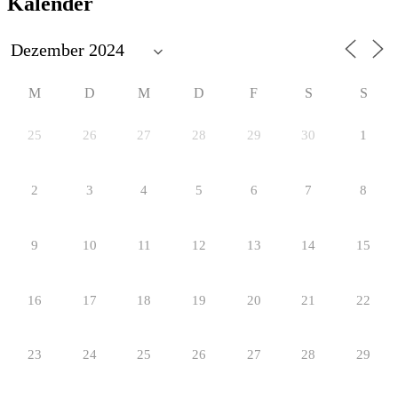
Kalender
M
D
M
D
F
S
S
25
26
27
28
29
30
1
2
3
4
5
6
7
8
9
10
11
12
13
14
15
16
17
18
19
20
21
22
23
24
25
26
27
28
29