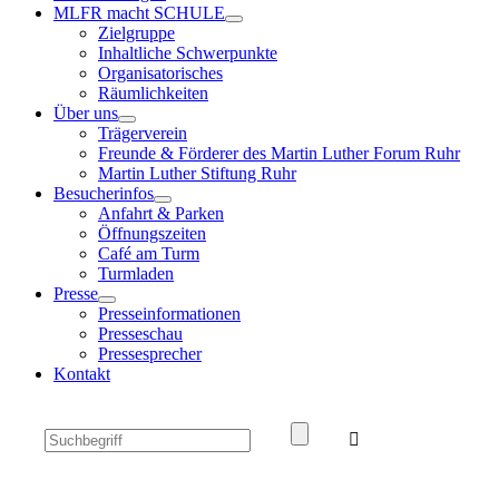
MLFR macht SCHULE
Untermenü
Zielgruppe
anzeigen
Inhaltliche Schwerpunkte
Organisatorisches
Räumlichkeiten
Über uns
Untermenü
Trägerverein
anzeigen
Freunde & Förderer des Martin Luther Forum Ruhr
Martin Luther Stiftung Ruhr
Besucherinfos
Untermenü
Anfahrt & Parken
anzeigen
Öffnungszeiten
Café am Turm
Turmladen
Presse
Untermenü
Presseinformationen
anzeigen
Presseschau
Pressesprecher
Kontakt