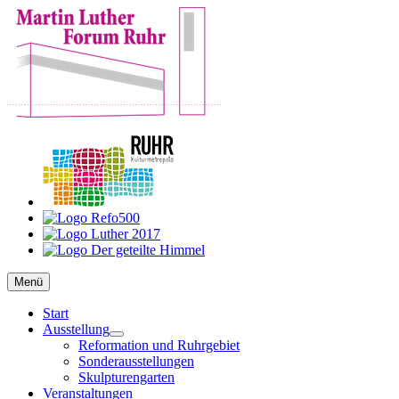
Zum
Inhalt
springen
Martin Luther Forum Ruhr
Reformation, Ruhrgebiet, Kultur
Menü
Start
Ausstellung
Untermenü
Reformation und Ruhrgebiet
anzeigen
Sonderausstellungen
Skulpturengarten
Veranstaltungen