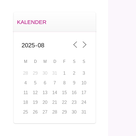
KALENDER
M
D
M
D
F
S
S
28
29
30
31
1
2
3
4
5
6
7
8
9
10
11
12
13
14
15
16
17
18
19
20
21
22
23
24
25
26
27
28
29
30
31