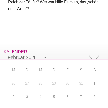
Reich der Täufer? Wer war Hille Feicken, das „schön
edel Weib“?
KALENDER
M
D
M
D
F
S
S
26
27
28
29
30
31
1
2
3
4
5
6
7
8