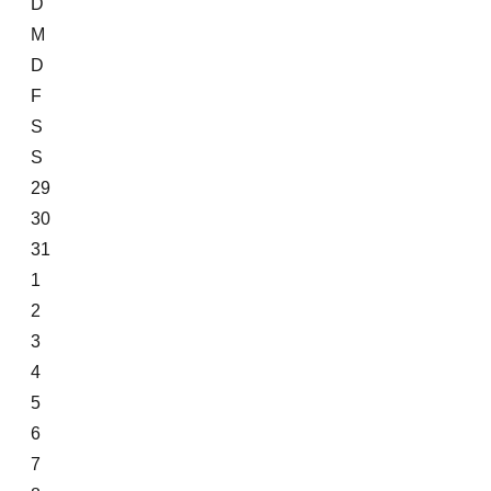
D
M
D
F
S
S
29
30
31
1
2
3
4
5
6
7