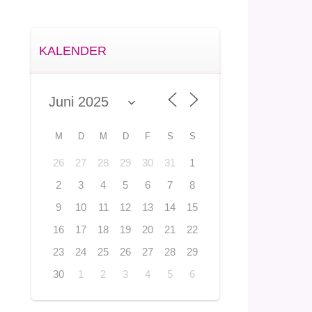
KALENDER
M
D
M
D
F
S
S
26
27
28
29
30
31
1
2
3
4
5
6
7
8
9
10
11
12
13
14
15
16
17
18
19
20
21
22
23
24
25
26
27
28
29
30
1
2
3
4
5
6