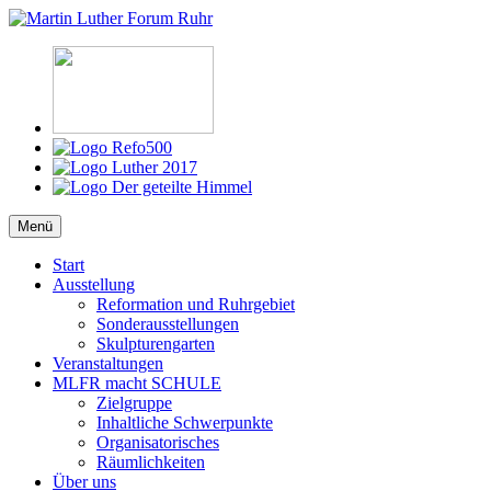
Zum
Inhalt
Martin Luther Forum Ruhr
Reformation, Ruhrgebiet, Kultur
springen
Menü
Start
Ausstellung
Reformation und Ruhrgebiet
Sonderausstellungen
Skulpturengarten
Veranstaltungen
MLFR macht SCHULE
Zielgruppe
Inhaltliche Schwerpunkte
Organisatorisches
Räumlichkeiten
Über uns