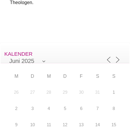
Theologen.
KALENDER
M
D
M
D
F
S
S
26
27
28
29
30
31
1
2
3
4
5
6
7
8
9
10
11
12
13
14
15