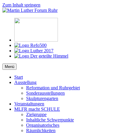
Zum Inhalt springen
Martin Luther Forum Ruhr
Reformation, Ruhrgebiet, Kultur
Menü
Start
Ausstellung
Reformation und Ruhrgebiet
Sonderausstellungen
Skulpturengarten
Veranstaltungen
MLFR macht SCHULE
Zielgruppe
Inhaltliche Schwerpunkte
Organisatorisches
Räumlichkeiten