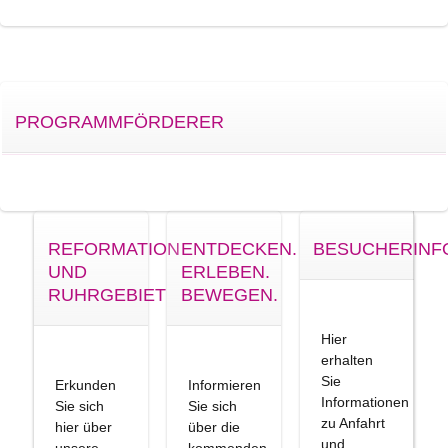
PROGRAMMFÖRDERER
REFORMATION
ENTDECKEN.
BESUCHERINF
UND
ERLEBEN.
RUHRGEBIET
BEWEGEN.
Hier
erhalten
Sie
Erkunden
Informieren
Informationen
Sie sich
Sie sich
zu Anfahrt
hier über
über die
und
unsere
kommenden