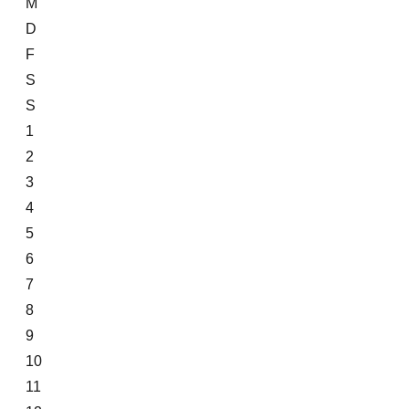
M
D
F
S
S
1
2
3
4
5
6
7
8
9
10
11