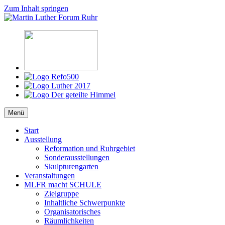
Zum Inhalt springen
Martin Luther Forum Ruhr
Reformation, Ruhrgebiet, Kultur
Menü
Start
Ausstellung
Reformation und Ruhrgebiet
Sonderausstellungen
Skulpturengarten
Veranstaltungen
MLFR macht SCHULE
Zielgruppe
Inhaltliche Schwerpunkte
Organisatorisches
Räumlichkeiten