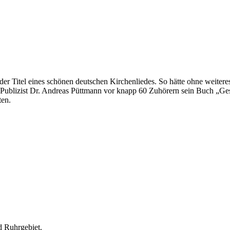
et der Titel eines schönen deutschen Kirchenliedes. So hätte ohne wei
d Publizist Dr. Andreas Püttmann vor knapp 60 Zuhörern sein Buch „Ges
ten.
d Ruhrgebiet.