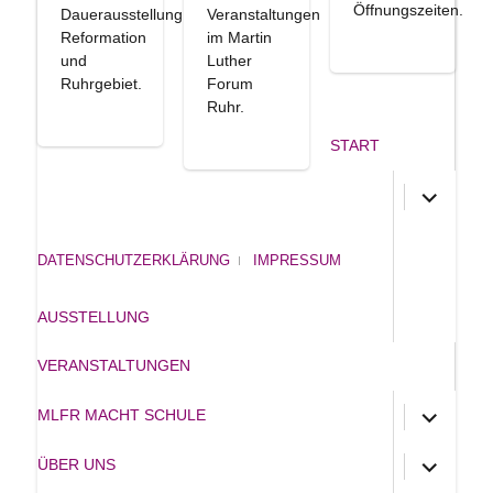
Öffnungszeiten.
Dauerausstellung
Veranstaltungen
Reformation
im Martin
und
Luther
Ruhrgebiet.
Forum
Ruhr.
START
Untermen
anzeigen
DATENSCHUTZERKLÄRUNG
IMPRESSUM
AUSSTELLUNG
VERANSTALTUNGEN
Untermen
MLFR MACHT SCHULE
anzeigen
Untermen
ÜBER UNS
anzeigen