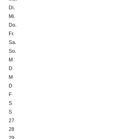
Di.
Mi.
Do.
Fr.
Sa.
So.
M
D
M
D
F
S
S
27
28
29