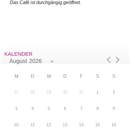
Das Café ist durchgängig geöffnet.
KALENDER
M
D
M
D
F
S
S
27
28
29
30
31
1
2
3
4
5
6
7
8
9
10
11
12
13
14
15
16