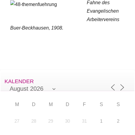
Fahne des
Evangelischen
Arbeitervereins
Buer-Beckhausen, 1908.
KALENDER
M
D
M
D
F
S
S
27
28
29
30
31
1
2