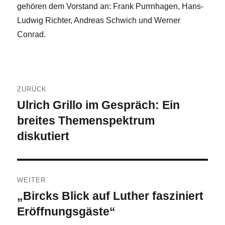
gehören dem Vorstand an: Frank Purrnhagen, Hans-
Ludwig Richter, Andreas Schwich und Werner
Conrad.
Beitragsnavigation
ZURÜCK
Ulrich Grillo im Gespräch: Ein
Vorheriger
Beitrag:
breites Themenspektrum
diskutiert
WEITER
„Bircks Blick auf Luther fasziniert
Nächster
Beitrag:
Eröffnungsgäste“