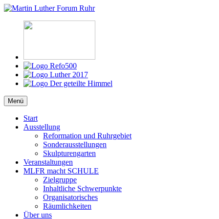
Zum
Inhalt
Martin Luther Forum Ruhr
Reformation, Ruhrgebiet, Kultur
springen
Menü
Start
Ausstellung
Reformation und Ruhrgebiet
Sonderausstellungen
Skulpturengarten
Veranstaltungen
MLFR macht SCHULE
Zielgruppe
Inhaltliche Schwerpunkte
Organisatorisches
Räumlichkeiten
Über uns