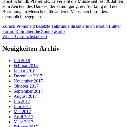
Horst Schmidt, Pfarrer i.R. Er verleiht die Münze seit fast 20 Jahren
zum Zeichen des Dankes, der Ermutigung, der Stärkung und der
Besinnung an Menschen, die anderen Menschen besonders
menschlich begegnen.
Beitragsnavigation
Vorheriger
Zurück
Prominent besetzte Talkrunde diskutierte im Martin Luther
Beitrag:
Forum Ruhr über die Sonntagsruhe
Nächster
Weiter
Gesprächskonzert
Beitrag:
Neuigkeiten-Archiv
Juli 2018
Februar 2018
Januar 2018
Dezember 2017
November 2017
Oktober 2017
September 2017
August 2017
Juli 2017
Juni 2017
Mai 2017
April 2017
März 2017
Februar 2017