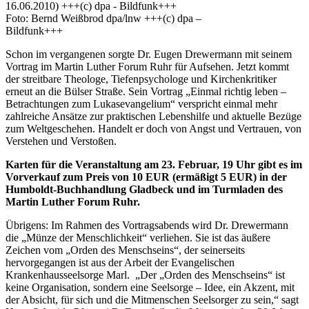
Foto: Bernd Weißbrod dpa/lnw +++(c) dpa –
Bildfunk+++
Schon im vergangenen sorgte Dr. Eugen Drewermann mit seinem
Vortrag im Martin Luther Forum Ruhr für Aufsehen. Jetzt kommt
der streitbare Theologe, Tiefenpsychologe und Kirchenkritiker
erneut an die Bülser Straße. Sein Vortrag „Einmal richtig leben –
Betrachtungen zum Lukasevangelium“ verspricht einmal mehr
zahlreiche Ansätze zur praktischen Lebenshilfe und aktuelle Bezüge
zum Weltgeschehen. Handelt er doch von Angst und Vertrauen, von
Verstehen und Verstoßen.
Karten für die Veranstaltung am 23. Februar, 19 Uhr gibt es im
Vorverkauf zum Preis von 10 EUR (ermäßigt 5 EUR) in der
Humboldt-Buchhandlung Gladbeck und im Turmladen des
Martin Luther Forum Ruhr.
Übrigens: Im Rahmen des Vortragsabends wird Dr. Drewermann
die „Münze der Menschlichkeit“ verliehen. Sie ist das äußere
Zeichen vom „Orden des Menschseins“, der seinerseits
hervorgegangen ist aus der Arbeit der Evangelischen
Krankenhausseelsorge Marl. „Der „Orden des Menschseins“ ist
keine Organisation, sondern eine Seelsorge – Idee, ein Akzent, mit
der Absicht, für sich und die Mitmenschen Seelsorger zu sein,“ sagt