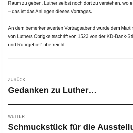
Raum zu geben. Luther selbst noch dort zu verstehen, wo er
– das ist das Anliegen dieses Vortrages.
An dem bemerkenswerten Vortragsabend wurde dem Martin 
von Luthers Obrigkeitsschrift von 1523 von der KD-Bank-Sti
und Ruhrgebiet“ überreicht.
Beitragsnavigation
ZURÜCK
Gedanken zu Luther…
Vorheriger
Beitrag:
WEITER
Schmuckstück für die Ausstell
Nächster