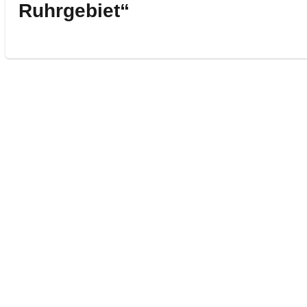
Beitrag:
Ruhrgebiet“